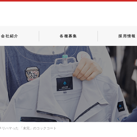
会社紹介
各種募集
採用情報
チリハマった 「未完」のコックコート