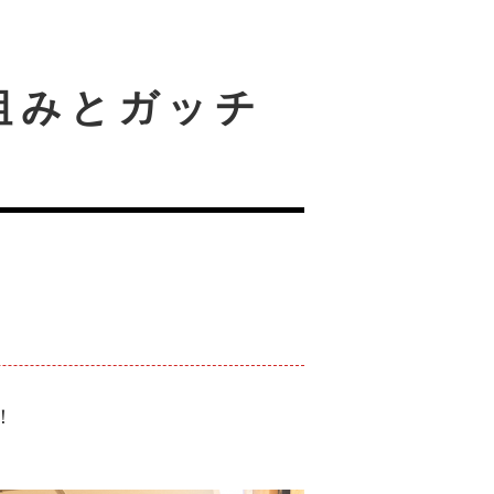
組みとガッチ
！